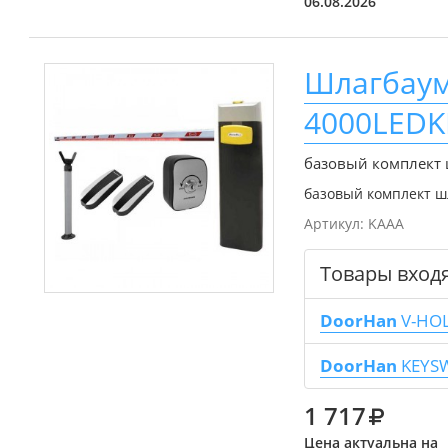
06.08.2026
Шлагбаум
4000LEDK
базовый комплект
базовый комплект ш
Артикул:
KAAA
Товары вход
DoorHan
V-HO
DoorHan
KEYS
1 717
Цена актуальна на