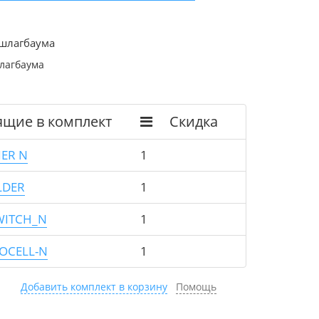
 шлагбаума
лагбаума
ящие в комплект
Скидка
ER N
1
LDER
1
WITCH_N
1
OCELL-N
1
Добавить комплект в корзину
Помощь