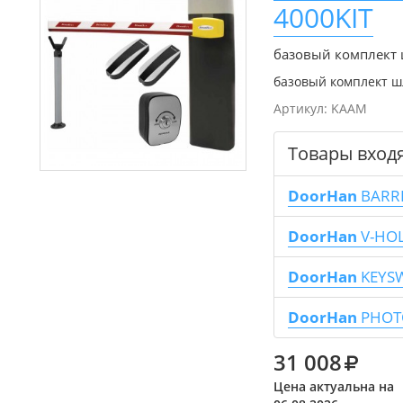
4000KIT
базовый комплект
базовый комплект ш
Артикул:
KAAM
Товары вход
DoorHan
BARRI
DoorHan
V-HO
DoorHan
KEYS
DoorHan
PHOT
31 008
Цена актуальна на