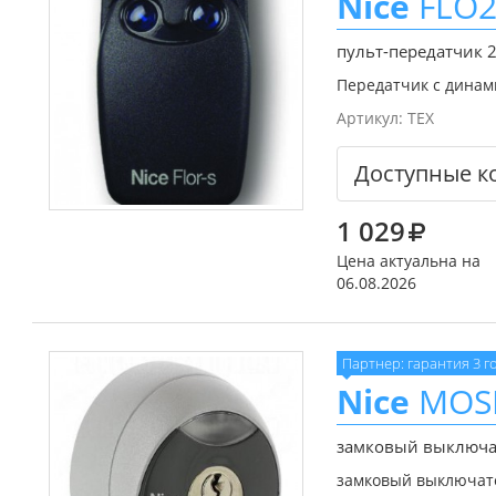
Nice
FLO2
пульт-передатчик 
Передатчик с динами
Артикул:
TEX
Доступные к
1 029
Цена актуальна на
06.08.2026
Партнер: гарантия 3 г
Nice
MOS
замковый выключа
замковый выключате