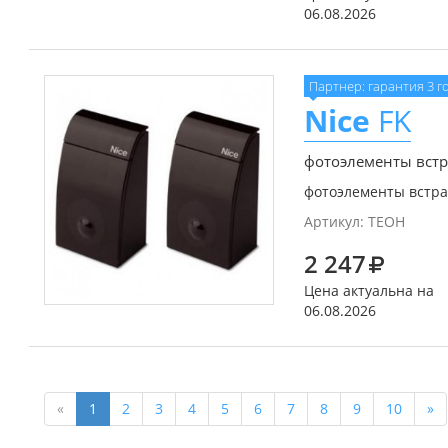
06.08.2026
Партнер: гарантия 3 г
Nice
FK
фотоэлементы вст
фотоэлементы встр
Артикул:
TEOH
2 247
Цена актуальна на
06.08.2026
«
1
2
3
4
5
6
7
8
9
10
»